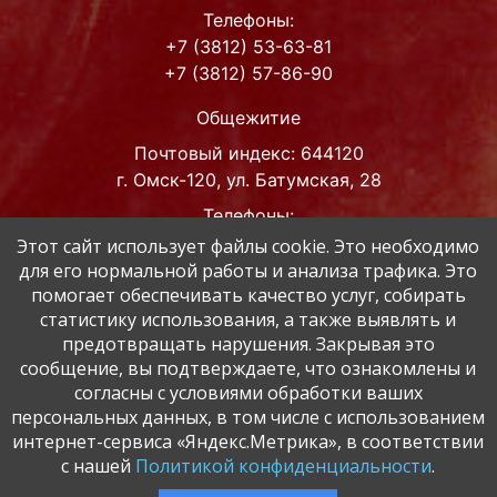
Телефоны:
+7 (3812) 53-63-81
+7 (3812) 57-86-90
Общежитие
Почтовый индекс: 644120
г. Омск-120, ул. Батумская, 28
Телефоны:
+7 (3812) 42-63-93
Этот сайт использует файлы cookie. Это необходимо
для его нормальной работы и анализа трафика. Это
Адрес эл. почты
помогает обеспечивать качество услуг, собирать
post@muzped.omskportal.ru
статистику использования, а также выявлять и
muzped@inbox.ru
предотвращать нарушения. Закрывая это
сообщение, вы подтверждаете, что ознакомлены и
Мы в соц. сетях
согласны с условиями обработки ваших
персональных данных, в том числе с использованием
интернет-сервиса «Яндекс.Метрика», в соответствии
с нашей
Политикой конфиденциальности
.
БПОУ ОО "Омский музыкально-педагогический