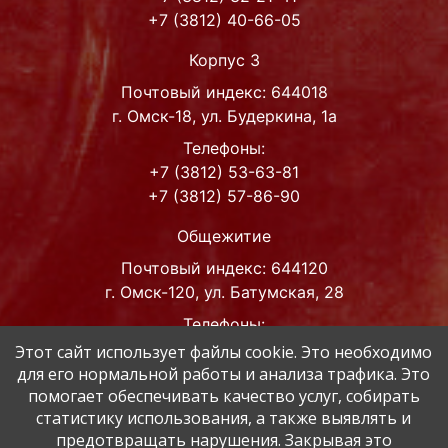
+7 (3812) 40-66-05
Корпус 3
Почтовый индекс: 644018
г. Омск-18, ул. Будеркина, 1а
Телефоны:
+7 (3812) 53-63-81
+7 (3812) 57-86-90
Общежитие
Почтовый индекс: 644120
г. Омск-120, ул. Батумская, 28
Телефоны:
+7 (3812) 42-63-93
Этот сайт использует файлы cookie. Это необходимо
для его нормальной работы и анализа трафика. Это
Адрес эл. почты
помогает обеспечивать качество услуг, собирать
post@muzped.omskportal.ru
статистику использования, а также выявлять и
muzped@inbox.ru
предотвращать нарушения. Закрывая это